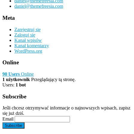
daniel@themefreesia.com
daniel@themefreesia.com
Meta
Zarejestruj się
Zaloguj się
Kanał wpisów
Kanał komentarzy
WordPress.org
Online
90 Users
Online
1 użytkownik
Przeglądający tą stronę.
Users:
1 bot
Subscribe
Jeśli chcesz otrzymywać informacje o najnowszych wpisach, zapisz
się już dziś.
Email