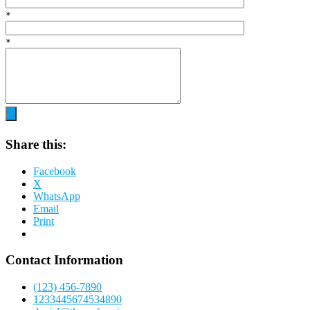
*
*
Share this:
Facebook
X
WhatsApp
Email
Print
Contact Information
(123) 456-7890
1233445674534890