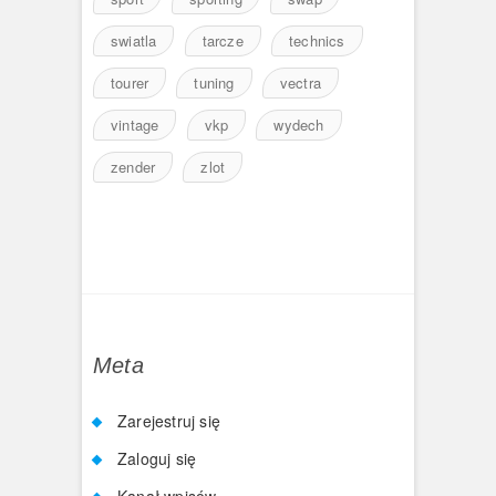
swiatla
tarcze
technics
tourer
tuning
vectra
vintage
vkp
wydech
zender
zlot
Meta
Zarejestruj się
Zaloguj się
Kanał wpisów