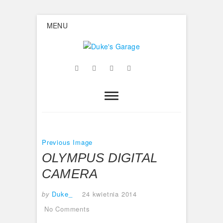
Skip
MENU
to
content
Duke's
Facebook
Twitter
Google
Instagram
Flickr
Garage
Plus
Previous Image
OLYMPUS DIGITAL
CAMERA
by
Duke_
24 kwietnia 2014
No Comments