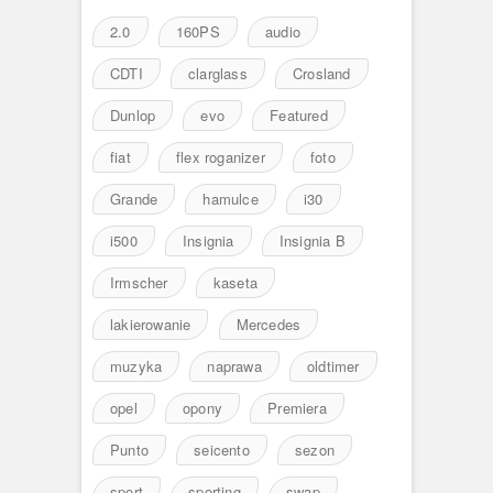
2.0
160PS
audio
CDTI
clarglass
Crosland
Dunlop
evo
Featured
fiat
flex roganizer
foto
Grande
hamulce
i30
i500
Insignia
Insignia B
Irmscher
kaseta
lakierowanie
Mercedes
muzyka
naprawa
oldtimer
opel
opony
Premiera
Punto
seicento
sezon
sport
sporting
swap