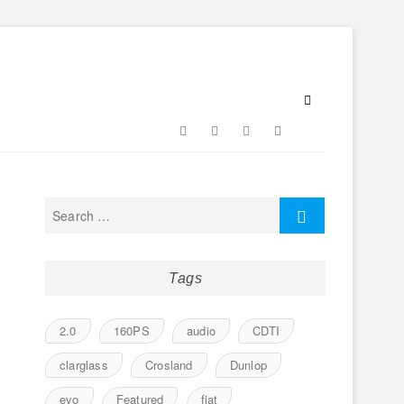
Facebook
Twitter
Google
Instagram
Flickr
Plus
Tags
2.0
160PS
audio
CDTI
clarglass
Crosland
Dunlop
evo
Featured
fiat