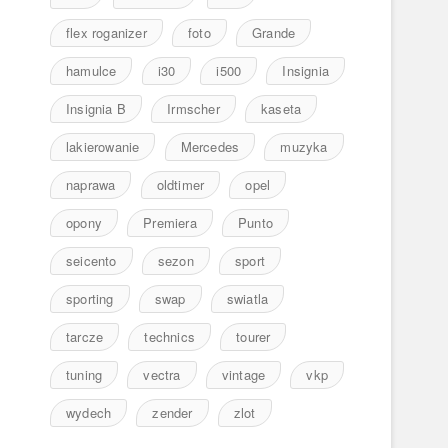
flex roganizer
foto
Grande
hamulce
i30
i500
Insignia
Insignia B
Irmscher
kaseta
lakierowanie
Mercedes
muzyka
naprawa
oldtimer
opel
opony
Premiera
Punto
seicento
sezon
sport
sporting
swap
swiatla
tarcze
technics
tourer
tuning
vectra
vintage
vkp
wydech
zender
zlot