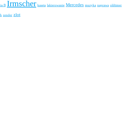
Irmscher
Mercedes
nia B
kaseta
lakierowanie
muzyka
naprawa
oldtimer
zlot
h
zender