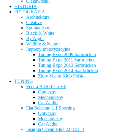
Ciekawostki
HISTORIA
FOTOGRAFIA
Architektura
Creative
Spontanicznie
Black & White
By Night
Wildlife & Nature
Imprezy motoryzacyjne
Tuning Expo 2009 Sarbrücken
Tuning Expo 2011 Sarbrücken
Tuning Expo 2013 Sarbrücken
Tuning Expo 2014 Saarbrücken
Zloty Vectra Klub Polska
TUNING
Vectra B i500 2.5 V6
Optyczny
Mechaniczny
Car Audio
Fiat Seicento 1.1 Sporting
Optyczny
Mechaniczny
Car Audio
Insignia Ocean Blue 2.0 CDTI