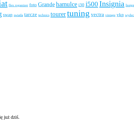
iat
Insignia
i500
hamulce
Grande
foto
i30
flex roganizer
Insig
tuning
g
tourer
tarcze
vectra
swap
vkp
swiatla
technics
vintage
wydec
ę już dziś.