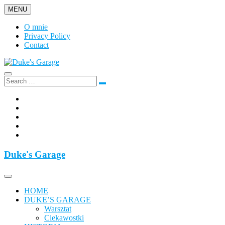
Skip
MENU
to
content
O mnie
Privacy Policy
Contact
Duke's Garage
Facebook
Twitter
Google
Plus
Instagram
Flickr
Duke's Garage
HOME
DUKE’S GARAGE
Warsztat
Ciekawostki