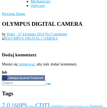
Mechaniczny
Optyczny
Previous Image
OLYMPUS DIGITAL CAMERA
by
Duke_
27 kwietnia 2014
No Comments
Dodaj komentarz
Musisz się
zalogować
, aby móc dodać komentarz.
lub
Zaloguj się przez Facebook
Tags
2.0
160PS
CDTI
clarglass
Featured
audio
Crosland
Dunlop
evo