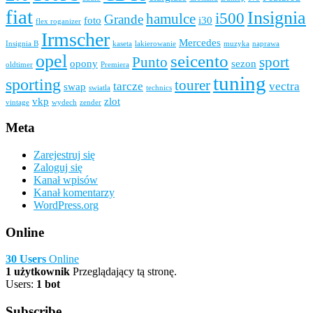
fiat
Insignia
i500
hamulce
Grande
foto
i30
flex roganizer
Irmscher
Mercedes
Insignia B
kaseta
lakierowanie
muzyka
naprawa
opel
seicento
Punto
sport
opony
sezon
oldtimer
Premiera
tuning
sporting
tourer
tarcze
vectra
swap
swiatla
technics
vkp
zlot
vintage
wydech
zender
Meta
Zarejestruj się
Zaloguj się
Kanał wpisów
Kanał komentarzy
WordPress.org
Online
30 Users
Online
1 użytkownik
Przeglądający tą stronę.
Users:
1 bot
Subscribe