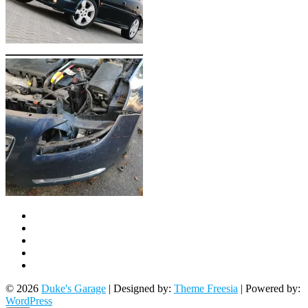
Facebook
Twitter
Google
Plus
Instagram
Flickr
© 2026
Duke's Garage
| Designed by:
Theme Freesia
| Powered by:
WordPress