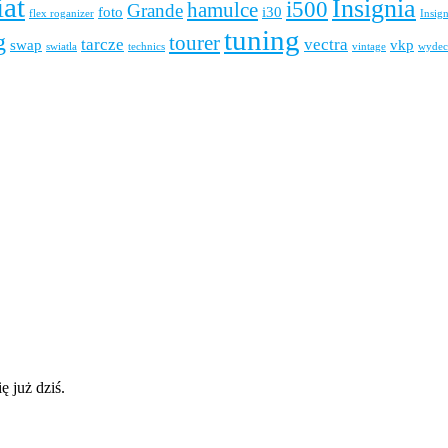
iat
Insignia
i500
hamulce
Grande
foto
i30
flex roganizer
Insig
tuning
g
tourer
tarcze
vectra
swap
vkp
swiatla
technics
vintage
wydec
ę już dziś.