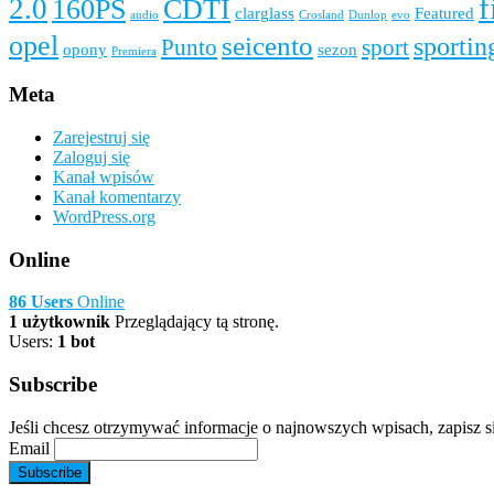
f
2.0
160PS
CDTI
clarglass
Featured
audio
Crosland
Dunlop
evo
opel
seicento
sportin
Punto
sport
opony
sezon
Premiera
Meta
Zarejestruj się
Zaloguj się
Kanał wpisów
Kanał komentarzy
WordPress.org
Online
86 Users
Online
1 użytkownik
Przeglądający tą stronę.
Users:
1 bot
Subscribe
Jeśli chcesz otrzymywać informacje o najnowszych wpisach, zapisz si
Email