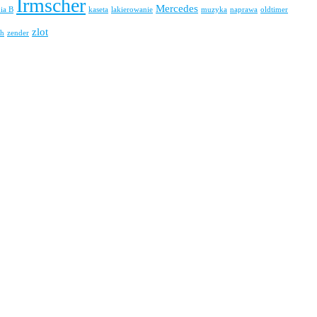
Irmscher
Mercedes
nia B
kaseta
lakierowanie
muzyka
naprawa
oldtimer
zlot
h
zender