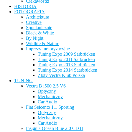
Ciekawostki
HISTORIA
FOTOGRAFIA
Architektura
Creative
Spontanicznie
Black & White
By Night
Wildlife & Nature
Imprezy motoryzacyjne
Tuning Expo 2009 Sarbrücken
Tuning Expo 2011 Sarbrücken
Tuning Expo 2013 Sarbrücken
Tuning Expo 2014 Saarbrücken
Zloty Vectra Klub Polska
TUNING
Vectra B i500 2.5 V6
Optyczny
Mechaniczny
Car Audio
Fiat Seicento 1.1 Sporting
Optyczny
Mechaniczny
Car Audio
Insignia Ocean Blue 2.0 CDTI