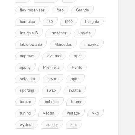
flex roganizer
foto
Grande
hamulce
i30
i500
Insignia
Insignia B
Irmscher
kaseta
lakierowanie
Mercedes
muzyka
naprawa
oldtimer
opel
opony
Premiera
Punto
seicento
sezon
sport
sporting
swap
swiatla
tarcze
technics
tourer
tuning
vectra
vintage
vkp
wydech
zender
zlot