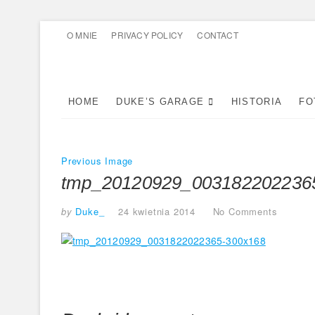
Skip
O MNIE
PRIVACY POLICY
CONTACT
to
content
HOME
DUKE’S GARAGE
HISTORIA
FO
Previous Image
tmp_20120929_003182202236
by
Duke_
24 kwietnia 2014
No Comments