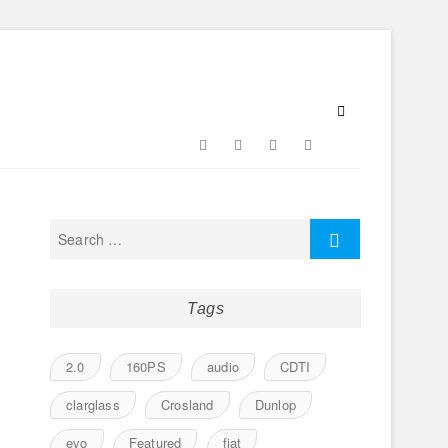
Facebook
Twitter
Google
Instagram
Flickr
Plus
Tags
2.0
160PS
audio
CDTI
clarglass
Crosland
Dunlop
evo
Featured
fiat