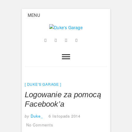
Skip
MENU
to
content
Duke's
Facebook
Twitter
Google
Instagram
Flickr
Garage
Plus
DUKE'S GARAGE
Logowanie za pomocą
Facebook’a
by
Duke_
6 listopada 2014
No Comments