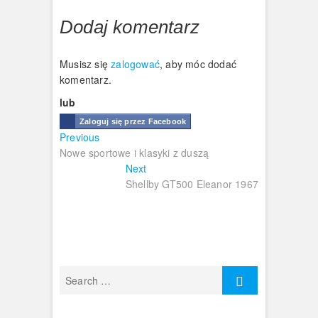
Dodaj komentarz
Musisz się
zalogować
, aby móc dodać
komentarz.
lub
Zaloguj się przez Facebook
Nawigacja
Previous
Previous
post:
Nowe sportowe i klasyki z duszą
wpisu
Next
Next
post:
Shellby GT500 Eleanor 1967