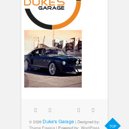
Facebook
Twitter
Google
Instagram
Flickr
Duke's Garage
Plus
© 2026
| Designed by:
TOP
Theme Freesia
| Powered by:
WordPress