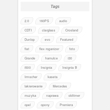
Tags
2.0
160PS
audio
CDTI
clarglass
Crosland
Dunlop
evo
Featured
fiat
flex roganizer
foto
Grande
hamulce
i30
i500
Insignia
Insignia B
Irmscher
kaseta
lakierowanie
Mercedes
muzyka
naprawa
oldtimer
opel
opony
Premiera