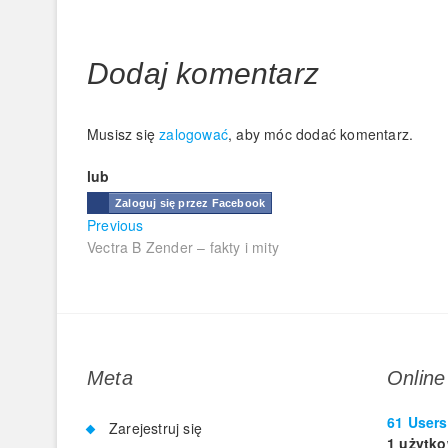
Dodaj komentarz
Musisz się
zalogować
, aby móc dodać komentarz.
lub
Zaloguj się przez Facebook
Nawigacja
Previous
Previous
post:
Vectra B Zender – fakty i mity
wpisu
Meta
Online
61 Users
Zarejestruj się
1 użytk