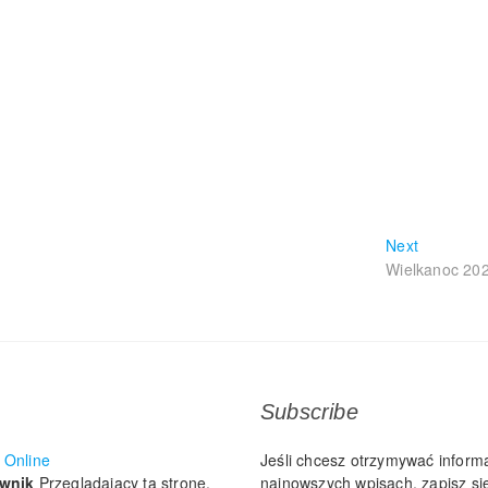
Next
Next
post:
Wielkanoc 20
Subscribe
Online
Jeśli chcesz otrzymywać inform
ownik
Przeglądający tą stronę.
najnowszych wpisach, zapisz się