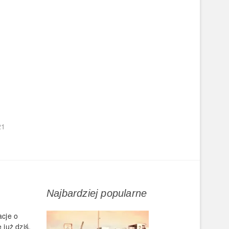
21
Najbardziej popularne
acje o
 już dziś.