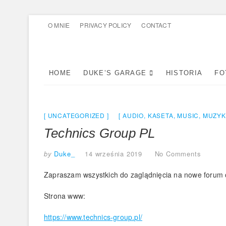
Skip
O MNIE
PRIVACY POLICY
CONTACT
to
content
HOME
DUKE’S GARAGE
HISTORIA
FO
UNCATEGORIZED
AUDIO
,
KASETA
,
MUSIC
,
MUZYK
Technics Group PL
by
Duke_
14 września 2019
No Comments
Zapraszam wszystkich do zaglądnięcia na nowe forum 
Strona www:
https://www.technics-group.pl/