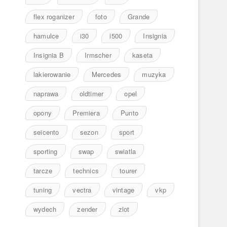
flex roganizer
foto
Grande
hamulce
i30
i500
Insignia
Insignia B
Irmscher
kaseta
lakierowanie
Mercedes
muzyka
naprawa
oldtimer
opel
opony
Premiera
Punto
seicento
sezon
sport
sporting
swap
swiatla
tarcze
technics
tourer
tuning
vectra
vintage
vkp
wydech
zender
zlot