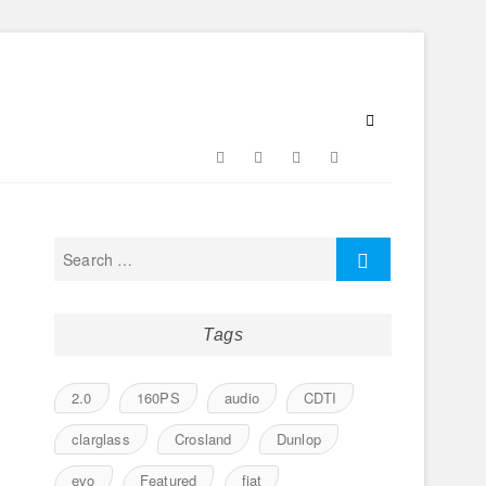
Facebook
Twitter
Google
Instagram
Flickr
Plus
Tags
2.0
160PS
audio
CDTI
clarglass
Crosland
Dunlop
evo
Featured
fiat