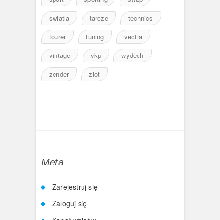
swiatla
tarcze
technics
tourer
tuning
vectra
vintage
vkp
wydech
zender
zlot
Meta
Zarejestruj się
Zaloguj się
Kanał wpisów