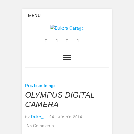
Skip
MENU
to
content
Duke's
Facebook
Twitter
Google
Instagram
Flickr
Garage
Plus
Previous Image
OLYMPUS DIGITAL
CAMERA
by
Duke_
24 kwietnia 2014
No Comments