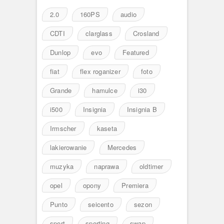
2.0
160PS
audio
CDTI
clarglass
Crosland
Dunlop
evo
Featured
fiat
flex roganizer
foto
Grande
hamulce
i30
i500
Insignia
Insignia B
Irmscher
kaseta
lakierowanie
Mercedes
muzyka
naprawa
oldtimer
opel
opony
Premiera
Punto
seicento
sezon
sport
sporting
swap