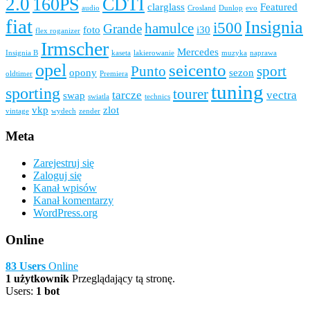
2.0
160PS
CDTI
clarglass
Featured
audio
Crosland
Dunlop
evo
fiat
Insignia
i500
hamulce
Grande
foto
i30
flex roganizer
Irmscher
Mercedes
Insignia B
kaseta
lakierowanie
muzyka
naprawa
opel
seicento
Punto
sport
opony
sezon
oldtimer
Premiera
tuning
sporting
tourer
tarcze
vectra
swap
swiatla
technics
vkp
zlot
vintage
wydech
zender
Meta
Zarejestruj się
Zaloguj się
Kanał wpisów
Kanał komentarzy
WordPress.org
Online
83 Users
Online
1 użytkownik
Przeglądający tą stronę.
Users:
1 bot