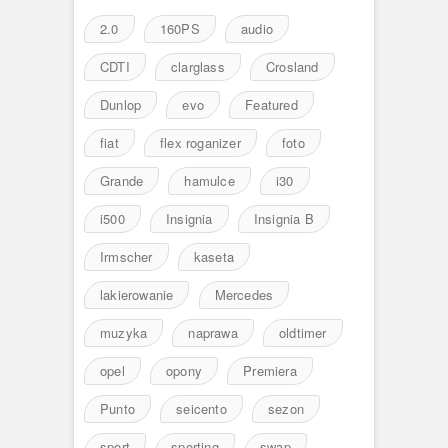
2.0
160PS
audio
CDTI
clarglass
Crosland
Dunlop
evo
Featured
fiat
flex roganizer
foto
Grande
hamulce
i30
i500
Insignia
Insignia B
Irmscher
kaseta
lakierowanie
Mercedes
muzyka
naprawa
oldtimer
opel
opony
Premiera
Punto
seicento
sezon
sport
sporting
swap