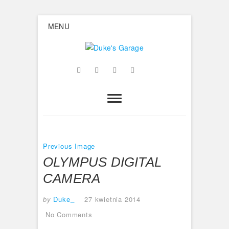
Skip
MENU
to
content
Duke's
Facebook
Twitter
Google
Instagram
Flickr
Garage
Plus
Previous Image
OLYMPUS DIGITAL
CAMERA
by
Duke_
27 kwietnia 2014
No Comments