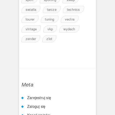
swiatla
tarcze
technics
tourer
tuning
vectra
vintage
vkp
wydech
zender
zlot
Meta
Zarejestruj się
Zaloguj się
Kanał wpisów