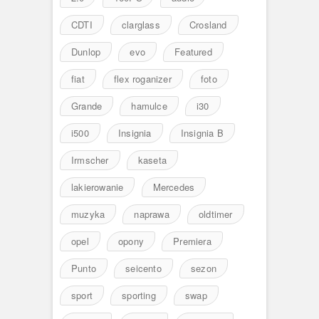
CDTI
clarglass
Crosland
Dunlop
evo
Featured
fiat
flex roganizer
foto
Grande
hamulce
i30
i500
Insignia
Insignia B
Irmscher
kaseta
lakierowanie
Mercedes
muzyka
naprawa
oldtimer
opel
opony
Premiera
Punto
seicento
sezon
sport
sporting
swap