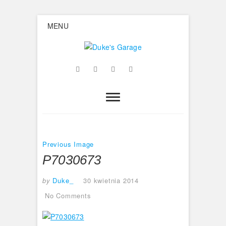
Skip
MENU
to
content
Duke's
Facebook
Twitter
Google
Instagram
Flickr
Garage
Plus
Previous Image
P7030673
by
Duke_
30 kwietnia 2014
No Comments