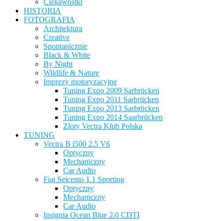
Ciekawostki
HISTORIA
FOTOGRAFIA
Architektura
Creative
Spontanicznie
Black & White
By Night
Wildlife & Nature
Imprezy motoryzacyjne
Tuning Expo 2009 Sarbrücken
Tuning Expo 2011 Sarbrücken
Tuning Expo 2013 Sarbrücken
Tuning Expo 2014 Saarbrücken
Zloty Vectra Klub Polska
TUNING
Vectra B i500 2.5 V6
Optyczny
Mechaniczny
Car Audio
Fiat Seicento 1.1 Sporting
Optyczny
Mechaniczny
Car Audio
Insignia Ocean Blue 2.0 CDTI