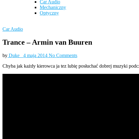
Car Audio
Mechaniczny
Optyczny
Car Audio
Trance – Armin van Buuren
by
Duke_
4 maja 2014
No Comments
Chyba jak każdy kierowca ja tez lubię posłuchać dobrej muzyki podcza