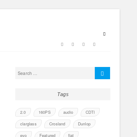
Facebook
Twitter
Google
Instagram
Flickr
Plus
Tags
2.0
160PS
audio
CDTI
clarglass
Crosland
Dunlop
evo
Featured
fiat