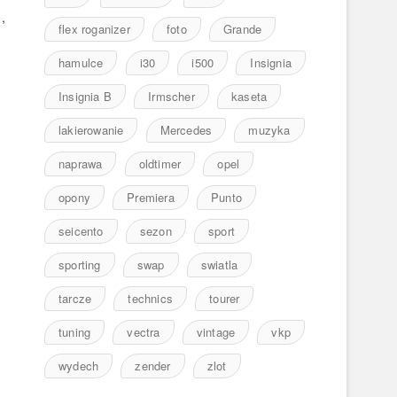
,
flex roganizer
foto
Grande
hamulce
i30
i500
Insignia
Insignia B
Irmscher
kaseta
lakierowanie
Mercedes
muzyka
naprawa
oldtimer
opel
opony
Premiera
Punto
seicento
sezon
sport
sporting
swap
swiatla
tarcze
technics
tourer
tuning
vectra
vintage
vkp
wydech
zender
zlot