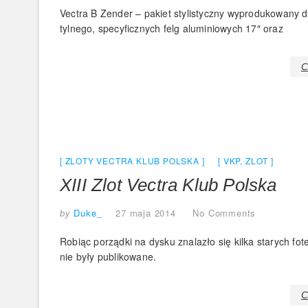
Vectra B Zender – pakiet stylistyczny wyprodukowany 
tylnego, specyficznych felg aluminiowych 17″ oraz
C
ZLOTY VECTRA KLUB POLSKA
VKP
,
ZLOT
XIII Zlot Vectra Klub Polska
by
Duke_
27 maja 2014
No Comments
Robiąc porządki na dysku znalazło się kilka starych fot
nie były publikowane.
C