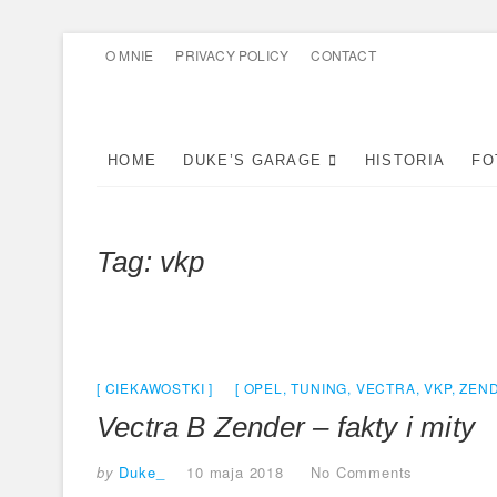
Skip
O MNIE
PRIVACY POLICY
CONTACT
to
content
HOME
DUKE’S GARAGE
HISTORIA
FO
Tag:
vkp
CIEKAWOSTKI
OPEL
,
TUNING
,
VECTRA
,
VKP
,
ZEN
Vectra B Zender – fakty i mity
by
Duke_
10 maja 2018
No Comments