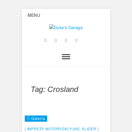
Skip
MENU
to
content
Duke's
Facebook
Twitter
Google
Instagram
Flickr
Garage
Plus
Tag:
Crosland
Galeria
IMPREZY MOTORYZACYJNE
,
SLIDER