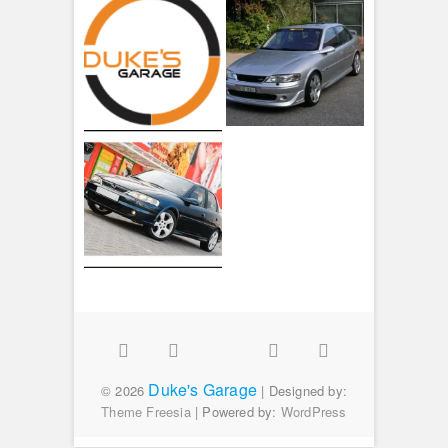
Facebook
Twitter
Google
Instagram
Flickr
Duke's Garage
Plus
© 2026
| Designed by:
Theme Freesia
| Powered by:
WordPress