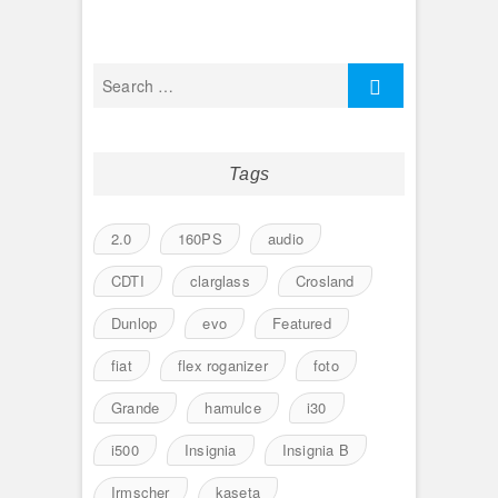
Tags
2.0
160PS
audio
CDTI
clarglass
Crosland
Dunlop
evo
Featured
fiat
flex roganizer
foto
Grande
hamulce
i30
i500
Insignia
Insignia B
Irmscher
kaseta