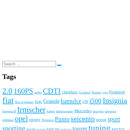
Mansory A3
Mansory A2
Mansory A1
Mansory A
Mansory
2014-mercedes-benz-s63-amg-interior-photo
Tags
2.0
160PS
CDTI
clarglass
Featured
audio
Crosland
Dunlop
evo
fiat
Insignia
i500
hamulce
Grande
foto
i30
flex roganizer
Irmscher
Mercedes
Insignia B
kaseta
lakierowanie
muzyka
naprawa
opel
seicento
Punto
sport
opony
sezon
oldtimer
Premiera
tuning
sporting
tourer
tarcze
vectra
swap
swiatla
technics