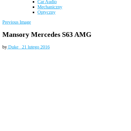
Car Audio
Mechaniczny
Optyczny
Previous Image
Mansory Mercedes S63 AMG
by
Duke_
21 lutego 2016
Mansory16
Mansory15
Mansory14
Mansory13
Mansory12
Mansory11
Mansory10