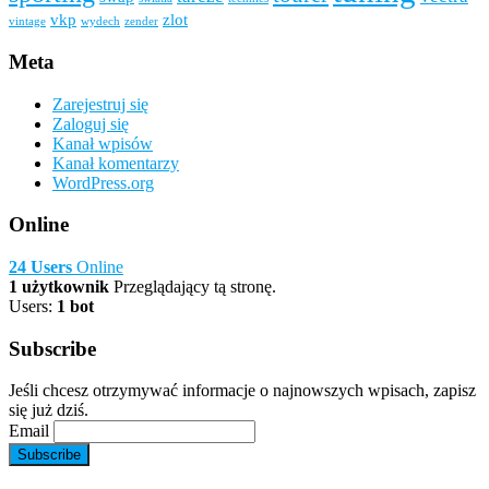
vkp
zlot
vintage
wydech
zender
Meta
Zarejestruj się
Zaloguj się
Kanał wpisów
Kanał komentarzy
WordPress.org
Online
24 Users
Online
1 użytkownik
Przeglądający tą stronę.
Users:
1 bot
Subscribe
Jeśli chcesz otrzymywać informacje o najnowszych wpisach, zapisz
się już dziś.
Email