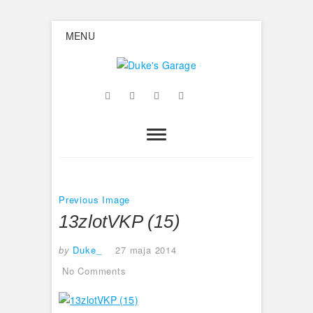
Skip
MENU
to
content
Duke's
Facebook
Twitter
Google
Instagram
Flickr
Garage
Plus
Previous Image
13zlotVKP (15)
by
Duke_
27 maja 2014
No Comments