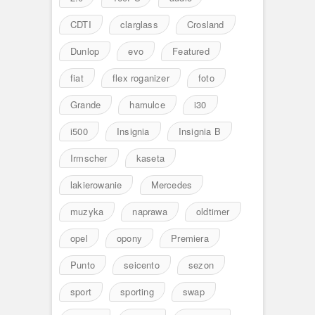
CDTI
clarglass
Crosland
Dunlop
evo
Featured
fiat
flex roganizer
foto
Grande
hamulce
i30
i500
Insignia
Insignia B
Irmscher
kaseta
lakierowanie
Mercedes
muzyka
naprawa
oldtimer
opel
opony
Premiera
Punto
seicento
sezon
sport
sporting
swap