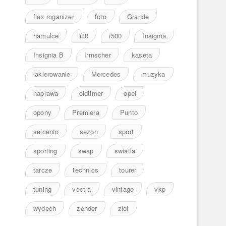
flex roganizer
foto
Grande
hamulce
i30
i500
Insignia
Insignia B
Irmscher
kaseta
lakierowanie
Mercedes
muzyka
naprawa
oldtimer
opel
opony
Premiera
Punto
seicento
sezon
sport
sporting
swap
swiatla
tarcze
technics
tourer
tuning
vectra
vintage
vkp
wydech
zender
zlot