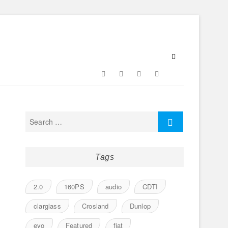
Facebook
Twitter
Google
Instagram
Flickr
Plus
Tags
2.0
160PS
audio
CDTI
clarglass
Crosland
Dunlop
evo
Featured
fiat