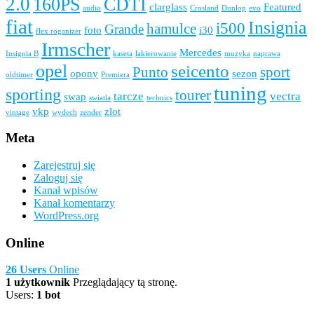
2.0
160PS
CDTI
clarglass
Featured
audio
Crosland
Dunlop
evo
fiat
Insignia
i500
hamulce
Grande
foto
i30
flex roganizer
Irmscher
Mercedes
Insignia B
kaseta
lakierowanie
muzyka
naprawa
opel
seicento
Punto
sport
opony
sezon
oldtimer
Premiera
tuning
sporting
tourer
tarcze
vectra
swap
swiatla
technics
vkp
zlot
vintage
wydech
zender
Meta
Zarejestruj się
Zaloguj się
Kanał wpisów
Kanał komentarzy
WordPress.org
Online
26 Users
Online
1 użytkownik
Przeglądający tą stronę.
Users:
1 bot