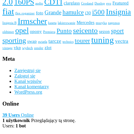
2.0
160PS
CDTI
clarglass
Featured
audio
Crosland
Dunlop
evo
fiat
Insignia
i500
hamulce
Grande
foto
i30
flex roganizer
Irmscher
Mercedes
Insignia B
kaseta
lakierowanie
muzyka
naprawa
opel
seicento
Punto
sport
opony
sezon
oldtimer
Premiera
tuning
sporting
tourer
tarcze
vectra
swap
swiatla
technics
vkp
zlot
vintage
wydech
zender
Meta
Zarejestruj się
Zaloguj się
Kanał wpisów
Kanał komentarzy
WordPress.org
Online
39 Users
Online
1 użytkownik
Przeglądający tą stronę.
Users:
1 bot