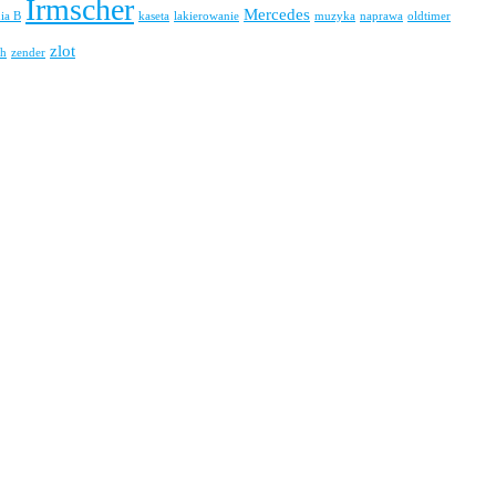
Irmscher
Mercedes
nia B
kaseta
lakierowanie
muzyka
naprawa
oldtimer
zlot
h
zender