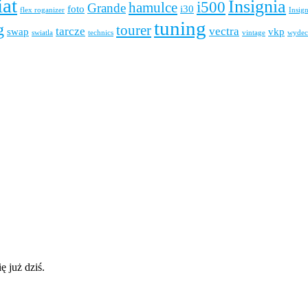
iat
Insignia
i500
hamulce
Grande
foto
i30
flex roganizer
Insig
tuning
g
tourer
tarcze
vectra
swap
vkp
swiatla
technics
vintage
wydec
ę już dziś.