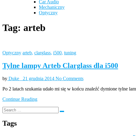
Car Audio
Mechaniczny
Optyczny
Tag:
arteb
Optyczny
arteb
,
clarglass
,
i500
,
tuning
Tylne lampy Arteb Clarglass dla i500
by
Duke_
21 grudnia 2014
No Comments
Po 2 latach szukania udało mi się w końcu znaleźć dymione tylne lam
Continue Reading
Tags