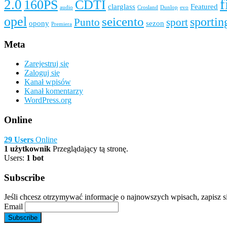
f
2.0
160PS
CDTI
clarglass
Featured
audio
Crosland
Dunlop
evo
opel
seicento
sportin
Punto
sport
opony
sezon
Premiera
Meta
Zarejestruj się
Zaloguj się
Kanał wpisów
Kanał komentarzy
WordPress.org
Online
29 Users
Online
1 użytkownik
Przeglądający tą stronę.
Users:
1 bot
Subscribe
Jeśli chcesz otrzymywać informacje o najnowszych wpisach, zapisz si
Email