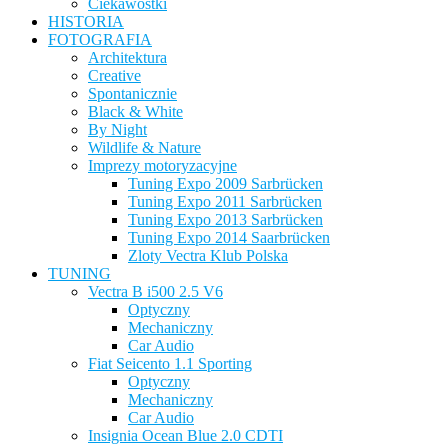
Ciekawostki
HISTORIA
FOTOGRAFIA
Architektura
Creative
Spontanicznie
Black & White
By Night
Wildlife & Nature
Imprezy motoryzacyjne
Tuning Expo 2009 Sarbrücken
Tuning Expo 2011 Sarbrücken
Tuning Expo 2013 Sarbrücken
Tuning Expo 2014 Saarbrücken
Zloty Vectra Klub Polska
TUNING
Vectra B i500 2.5 V6
Optyczny
Mechaniczny
Car Audio
Fiat Seicento 1.1 Sporting
Optyczny
Mechaniczny
Car Audio
Insignia Ocean Blue 2.0 CDTI