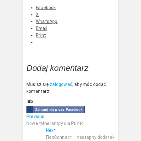
Facebook
X
WhatsApp
Email
Print
Dodaj komentarz
Musisz się
zalogować
, aby móc dodać
komentarz.
lub
Zaloguj się przez Facebook
Nawigacja
Previous
Previous
post:
Nowe tylne lampy dla Punto
wpisu
Next
Next
post:
FlexConnect – następny dodatek