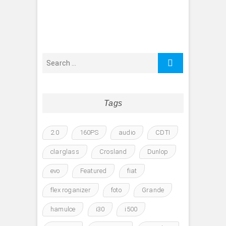
Tags
2.0
160PS
audio
CDTI
clarglass
Crosland
Dunlop
evo
Featured
fiat
flex roganizer
foto
Grande
hamulce
i30
i500