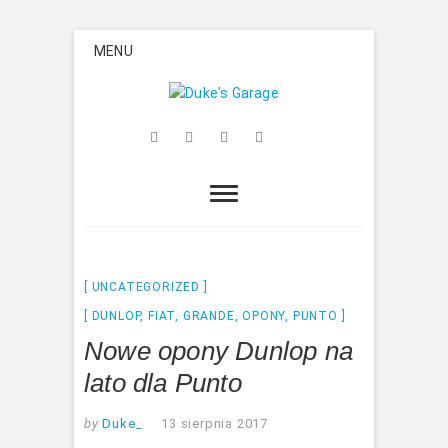
Skip
MENU
to
content
Duke's
Facebook
Twitter
Google
Instagram
Flickr
Garage
Plus
UNCATEGORIZED
DUNLOP
,
FIAT
,
GRANDE
,
OPONY
,
PUNTO
Nowe opony Dunlop na
lato dla Punto
by
Duke_
13 sierpnia 2017