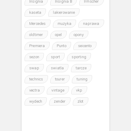
Insignia
Insignia B
Irmscher
kaseta
lakierowanie
Mercedes
muzyka
naprawa
oldtimer
opel
opony
Premiera
Punto
seicento
sezon
sport
sporting
swap
swiatla
tarcze
technics
tourer
tuning
vectra
vintage
vkp
wydech
zender
zlot