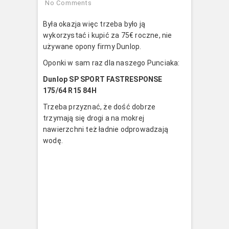
No Comments
Była okazja więc trzeba było ją
wykorzystać i kupić za 75€ roczne, nie
używane opony firmy Dunlop.
Oponki w sam raz dla naszego Punciaka:
Dunlop SP SPORT FASTRESPONSE
175/64 R15 84H
Trzeba przyznać, że dość dobrze
trzymają się drogi a na mokrej
nawierzchni też ładnie odprowadzają
wodę.
13
12
11